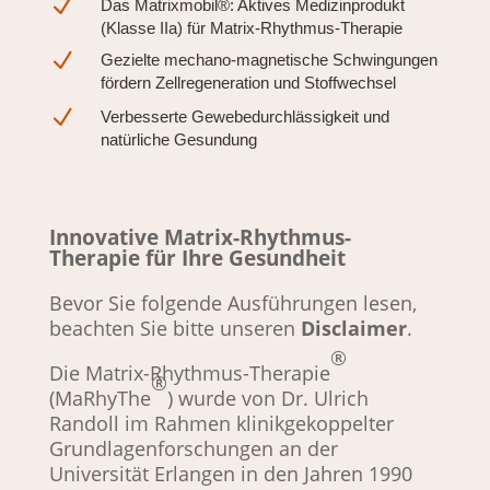
N
Das Matrixmobil®: Aktives Medizinprodukt
(Klasse IIa) für Matrix-Rhythmus-Therapie
N
Gezielte mechano-magnetische Schwingungen
fördern Zellregeneration und Stoffwechsel
N
Verbesserte Gewebedurchlässigkeit und
natürliche Gesundung
Innovative Matrix-Rhythmus-
Therapie für Ihre Gesundheit
Bevor Sie folgende Ausführungen lesen,
beachten Sie bitte unseren
Disclaimer
.
®
Die Matrix-Rhythmus-Therapie
®
(MaRhyThe
) wurde von Dr. Ulrich
Randoll im Rahmen klinikgekoppelter
Grundlagenforschungen an der
Universität Erlangen in den Jahren 1990